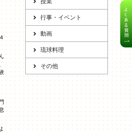
授業
行事・イベント
動画
４
琉球料理
ん
、
その他
験
門
息
よ